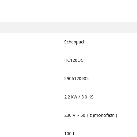
Scheppach
HC120DC
5906120905
2.2 kW / 3.0 KS
230 V ~ 50 Hz (monofazni)
100 L