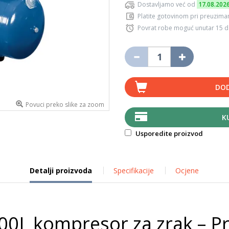
Dostavljamo već od
17.08.202
Platite gotovinom pri preuziman
Povrat robe moguć unutar 15 
DOD
Povuci preko slike za zoom
K
Usporedite proizvod
Detalji proizvoda
Specifikacije
Ocjene
L kompresor za zrak – Pr