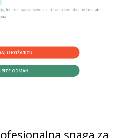
6
ju, Internet bankarstvom, karticama jednokratno i na rate
dana
AJ U KOŠARICU
UPITE ODMAH
ofesionalna snaga za