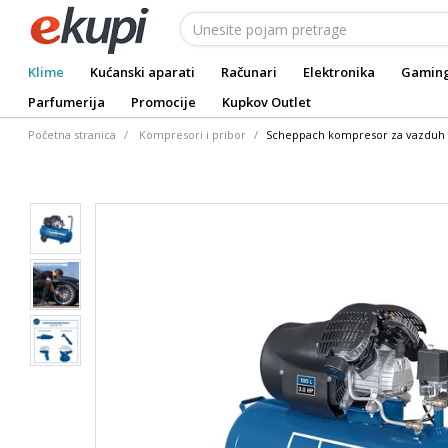
Klime
Kućanski aparati
Računari
Elektronika
Gamin
Parfumerija
Promocije
Kupkov Outlet
Početna stranica
Kompresori i pribor
Scheppach kompresor za vazduh