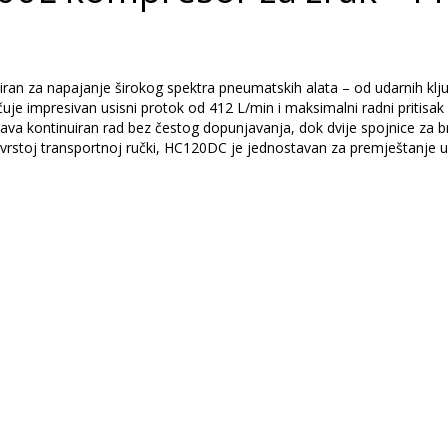
za napajanje širokog spektra pneumatskih alata – od udarnih ključeva 
e impresivan usisni protok od 412 L/min i maksimalni radni pritisak 
ogućava kontinuiran rad bez čestog dopunjavanja, dok dvije spojnice za 
vrstoj transportnoj ručki, HC120DC je jednostavan za premještanje un