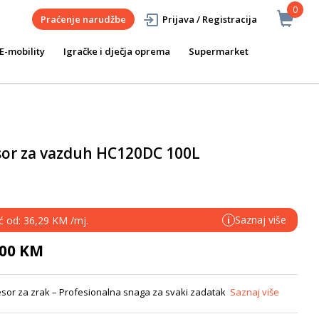
0
Praćenje narudžbe
Prijava / Registracija
E-mobility
Igračke i dječja oprema
Supermarket
or za vazduh HC120DC 100L
Saznaj više
eć od: 36,29 KM /mj.
i
,00 KM
or za zrak – Profesionalna snaga za svaki zadatak
Saznaj više