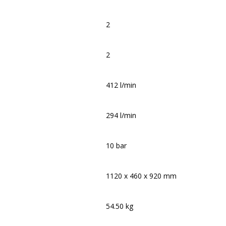
2
2
412 l/min
294 l/min
10 bar
1120 x 460 x 920 mm
54.50 kg