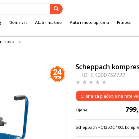
g
Dom i vrt
Alati i mašine
Auto i moto oprema
Fitness
 HC120DC 100L
Scheppach kompres
ID:
EK000732722
Cijena za plaćanje na rate v
799
Cijena
Scheppach HC120DC 100L kompres