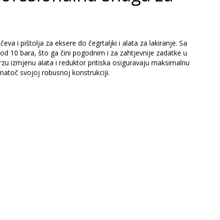
i pištolja za eksere do čegrtaljki i alata za lakiranje. Sa
od 10 bara, što ga čini pogodnim i za zahtjevnije zadatke u
brzu izmjenu alata i reduktor pritiska osiguravaju maksimalnu
atoč svojoj robusnoj konstrukciji.