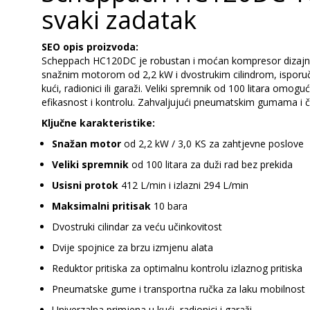
svaki zadatak
SEO opis proizvoda:
Scheppach HC120DC je robustan i moćan kompresor dizajniran 
snažnim motorom od 2,2 kW i dvostrukim cilindrom, isporučuj
kući, radionici ili garaži. Veliki spremnik od 100 litara om
efikasnost i kontrolu. Zahvaljujući pneumatskim gumama i č
Ključne karakteristike:
Snažan motor
od 2,2 kW / 3,0 KS za zahtjevne poslove
Veliki spremnik
od 100 litara za duži rad bez prekida
Usisni protok
412 L/min i izlazni 294 L/min
Maksimalni pritisak
10 bara
Dvostruki cilindar za veću učinkovitost
Dvije spojnice za brzu izmjenu alata
Reduktor pritiska za optimalnu kontrolu izlaznog pritiska
Pneumatske gume i transportna ručka za laku mobilnost
Univerzalna primjena u kući, radionici i garaži