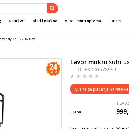
g
Dom i vrt
Alati i mašine
Auto i moto oprema
Fitness
č Windy 378 IR / 3600 W
Lavor mokro suhi us
ID:
EK000578963
Cijena za plaćanje na rate v
1.249
999
Cijena
Lavor mokro suhi usisivač Windy 