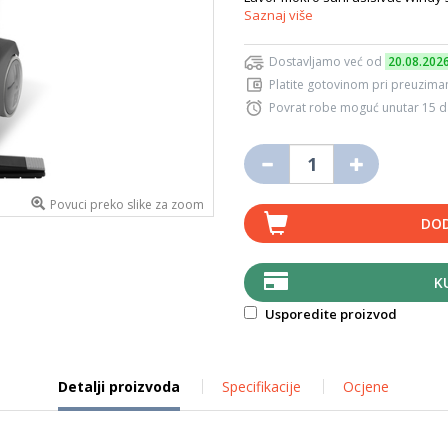
Saznaj više
Dostavljamo već od
20.08.202
Platite gotovinom pri preuziman
Povrat robe moguć unutar 15 
Povuci preko slike za zoom
DOD
K
Usporedite proizvod
Detalji proizvoda
Specifikacije
Ocjene