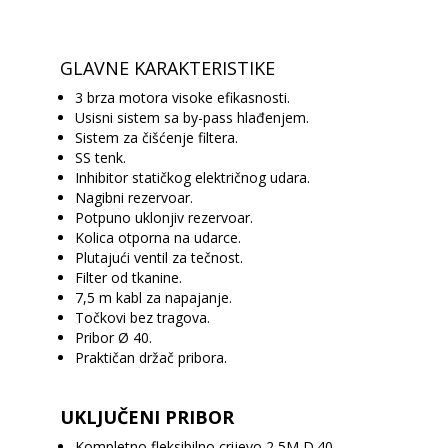
GLAVNE KARAKTERISTIKE
3 brza motora visoke efikasnosti.
Usisni sistem sa by-pass hlađenjem.
Sistem za čišćenje filtera.
SS tenk.
Inhibitor statičkog električnog udara.
Nagibni rezervoar.
Potpuno uklonjiv rezervoar.
Kolica otporna na udarce.
Plutajući ventil za tečnost.
Filter od tkanine.
7,5 m kabl za napajanje.
Točkovi bez tragova.
Pribor Ø 40.
Praktičan držač pribora.
UKLJUČENI PRIBOR
Kompletno fleksibilno crijevo 2,5M D.40