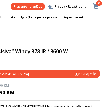
0
Praćenje narudžbe
Prijava / Registracija
E-mobility
Igračke i dječja oprema
Supermarket
isivač Windy 378 IR / 3600 W
Saznaj više
eć od: 45,41 KM /mj.
i
,90 KM
,90 KM
378 IR GLAVNE KARAKTERISTIKE 3 brza motora visoke efikasnosti....