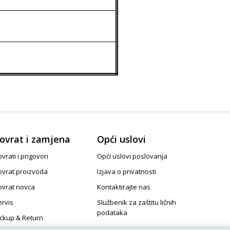
ovrat i zamjena
Opći uslovi
vrati i prigovori
Opći uslovi poslovanja
ovrat proizvoda
Izjava o privatnosti
ovrat novca
Kontaktirajte nas
ervis
Službenik za zaštitu ličnih
podataka
ickup & Return