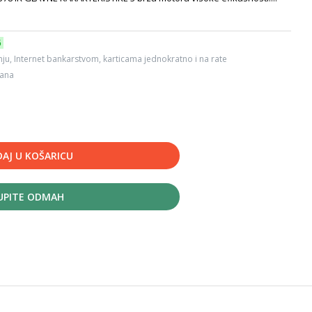
6
ju, Internet bankarstvom, karticama jednokratno i na rate
dana
AJ U KOŠARICU
UPITE ODMAH