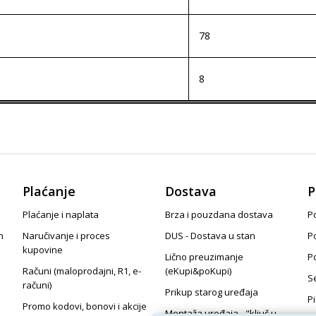
78
8
Plaćanje
Dostava
P
Plaćanje i naplata
Brza i pouzdana dostava
Po
n
Naručivanje i proces
DUS - Dostava u stan
P
kupovine
Lično preuzimanje
P
Računi (maloprodajni, R1, e-
(eKupi&poKupi)
S
računi)
Prikup starog uređaja
P
Promo kodovi, bonovi i akcije
Montaža uređaja - "ključ u