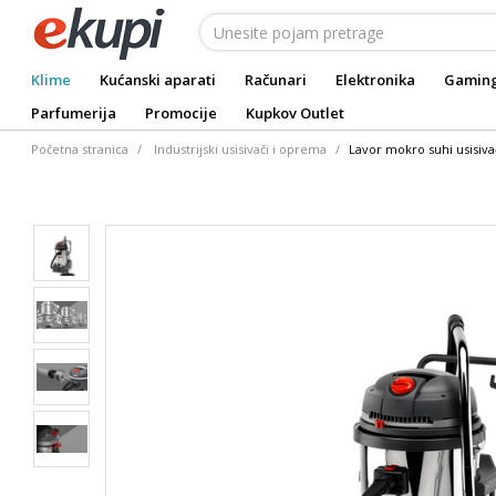
Klime
Kućanski aparati
Računari
Elektronika
Gamin
Parfumerija
Promocije
Kupkov Outlet
Početna stranica
Industrijski usisivači i oprema
Lavor mokro suhi usisiva