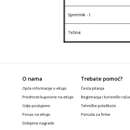
Spremnik - l:
Težina:
O nama
Trebate pomoć?
Opće informacije o eKupi
Česta pitanja
Prednosti kupovine na eKupi
Registracija i korisnički raču
Gdje poslujemo
Tehničke poteškoće
Posao na eKupi
Ponuda za firme
Dobijene nagrade