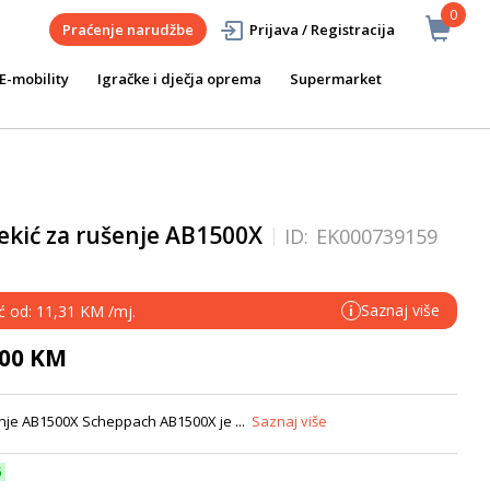
0
Praćenje narudžbe
Prijava / Registracija
E-mobility
Igračke i dječja oprema
Supermarket
ekić za rušenje AB1500X
ID:
EK000739159
Saznaj više
eć od: 11,31 KM /mj.
i
,00 KM
nje AB1500X Scheppach AB1500X je ...
Saznaj više
6