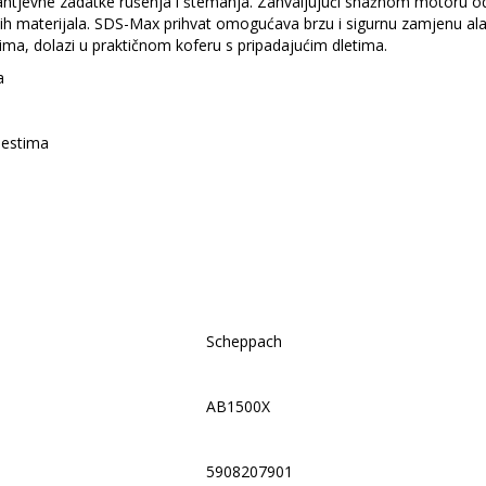
zahtjevne zadatke rušenja i štemanja. Zahvaljujući snažnom motoru od
skih materijala. SDS-Max prihvat omogućava brzu i sigurnu zamjenu ala
ima, dolazi u praktičnom koferu s pripadajućim dletima.
a
jestima
Scheppach
AB1500X
5908207901