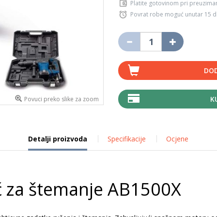
Platite gotovinom pri preuziman
Povrat robe moguć unutar 15 
DOD
K
Povuci preko slike za zoom
Detalji proizvoda
Specifikacije
Ocjene
ć za štemanje AB1500X