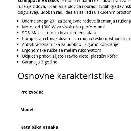
Scheppach AB1500X
je moćan udarni čekić dizajniran za 
rušenje zidova, uklanjanje pločica i obradu tvrdih građevin
osiguravaju udoban rad. Idealan za rad i u skučenim prostor
Udarna snaga 20 J za zahtjevne radove štemanja i rušenj
Motor od 1300 W za visok nivo performansi
SDS-Max sistem za brzu zamjenu alata
Kompaktan i tanak dizajn – za rad na teško dostupnim m
Antivibraciona ručka za udobno i sigurno korištenje
Ergonomske ručke sa mekim rukohvatom
Uključen pribor: šiljato i ravno dleto, plastični kofer
Garancija 3 godine
Osnovne karakteristike
Proizvođač
Model
Kataloška oznaka