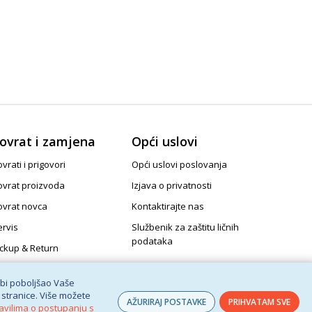
ovrat i zamjena
Opći uslovi
vrati i prigovori
Opći uslovi poslovanja
ovrat proizvoda
Izjava o privatnosti
ovrat novca
Kontaktirajte nas
ervis
Službenik za zaštitu ličnih
podataka
ickup & Return
 bi poboljšao Vaše
 stranice. Više možete
AŽURIRAJ POSTAVKE
PRIHVATAM SVE
avilima o postupanju s