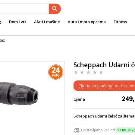
g
Dom i vrt
Alati i mašine
Auto i moto oprema
Fitness
00X
Scheppach Udarni č
Cijena za plaćanje na rate v
249
Cijena
Scheppach udarni čekić za štema
Dostavljamo već od
17.08.202