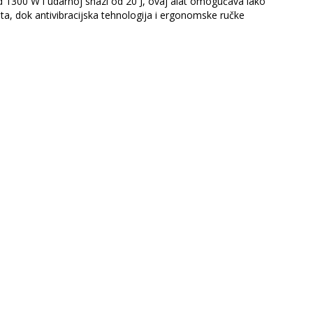
 1300 W i udarnoj snazi od 20 J, ovaj alat omogućava lako
ta, dok antivibracijska tehnologija i ergonomske ručke