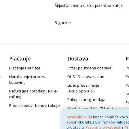
Šiljasto i ravno dleto, plastična kutija
3 godine
Plaćanje
Dostava
P
Plaćanje i naplata
Brza i pouzdana dostava
Po
n
Naručivanje i proces
DUS - Dostava u stan
P
kupovine
Lično preuzimanje
P
Računi (maloprodajni, R1, e-
(eKupi&poKupi)
S
računi)
Prikup starog uređaja
P
Promo kodovi, bonovi i akcije
Montaža uređaja - "ključ u
ruke"
www.ekupi.ba
koristi kolačiće kako
korisničko iskustvo i funkcionalnost
pročitati u
Pravilima privatnosti
i
Pr