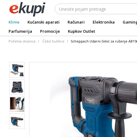
Klime
Kućanski aparati
Računari
Elektronika
Gamin
Parfumerija
Promocije
Kupkov Outlet
Početna stranica
Čekić bušilice
Scheppach Udarni čekić za rušenje AB15