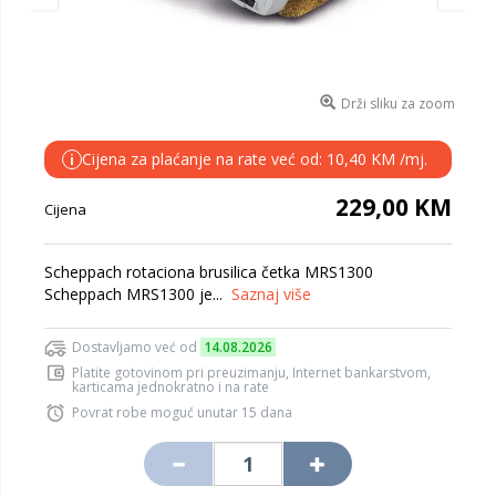
Drži sliku za zoom
Cijena za plaćanje na rate već od: 10,40 KM /mj.
i
229,00 KM
Cijena
Scheppach rotaciona brusilica četka MRS1300
Scheppach MRS1300 je...
Saznaj više
Dostavljamo već od
14.08.2026
Platite gotovinom pri preuzimanju, Internet bankarstvom,
karticama jednokratno i na rate
Povrat robe moguć unutar 15 dana