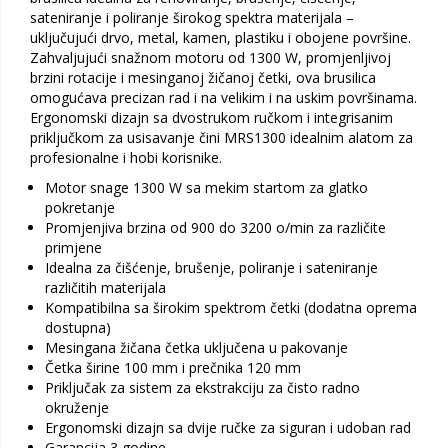
sateniranje i poliranje širokog spektra materijala –
uključujući drvo, metal, kamen, plastiku i obojene površine.
Zahvaljujući snažnom motoru od 1300 W, promjenljivoj
brzini rotacije i mesinganoj žičanoj četki, ova brusilica
omogućava precizan rad i na velikim i na uskim površinama.
Ergonomski dizajn sa dvostrukom ručkom i integrisanim
priključkom za usisavanje čini MRS1300 idealnim alatom za
profesionalne i hobi korisnike.
Motor snage 1300 W sa mekim startom za glatko
pokretanje
Promjenjiva brzina od 900 do 3200 o/min za različite
primjene
Idealna za čišćenje, brušenje, poliranje i sateniranje
različitih materijala
Kompatibilna sa širokim spektrom četki (dodatna oprema
dostupna)
Mesingana žičana četka uključena u pakovanje
Četka širine 100 mm i prečnika 120 mm
Priključak za sistem za ekstrakciju za čisto radno
okruženje
Ergonomski dizajn sa dvije ručke za siguran i udoban rad
Garancija 3 godine