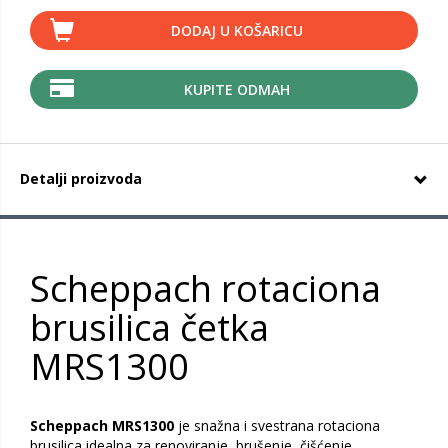
DODAJ U KOŠARICU
KUPITE ODMAH
Detalji proizvoda
Scheppach rotaciona
brusilica četka
MRS1300
Scheppach MRS1300
je snažna i svestrana rotaciona
brusilica idealna za renoviranje, brušenje, čišćenje,