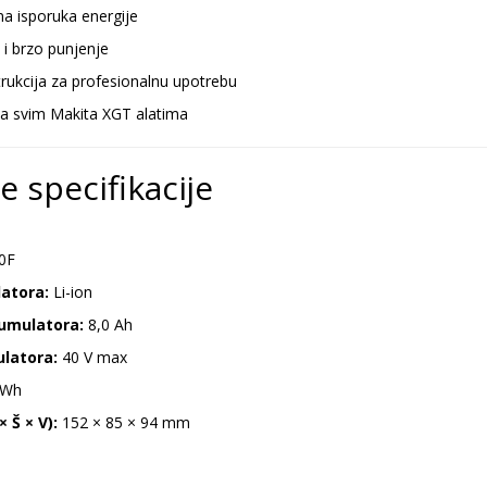
na isporuka energije
 i brzo punjenje
ukcija za profesionalnu upotrebu
sa svim Makita XGT alatima
e specifikacije
0F
atora:
Li-ion
umulatora:
8,0 Ah
latora:
40 V max
 Wh
 Š × V):
152 × 85 × 94 mm