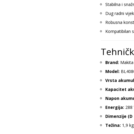
Stabilna i snaž
Dug radni vijek
Robusna konstr
Kompatibilan 
Tehničk
Brand:
Makita
Model:
BL408
Vrsta akumul
Kapacitet ak
Napon akumu
Energija:
288
Dimenzije (D ×
Težina:
1,9 kg