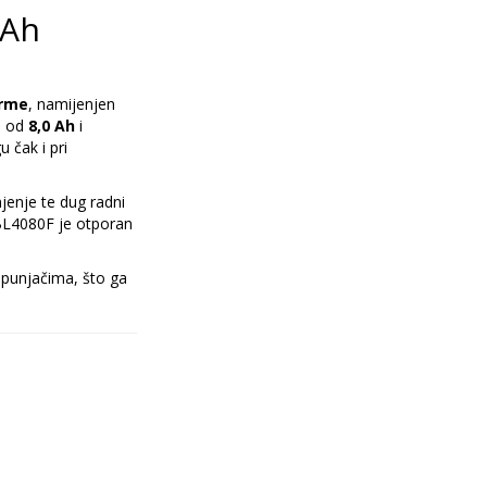
 Ah
orme
, namijenjen
m od
8,0 Ah
i
 čak i pri
jenje te dug radni
, BL4080F je otporan
 punjačima, što ga