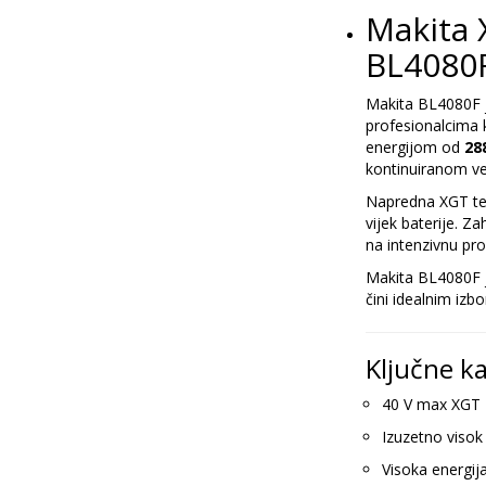
Makita 
BL4080F
Makita BL4080F
profesionalcima 
energijom od
28
kontinuiranom ve
Napredna XGT teh
vijek baterije. Z
na intenzivnu pro
Makita BL4080F j
čini idealnim izbo
Ključne ka
40 V max XGT 
Izuzetno visok
Visoka energij