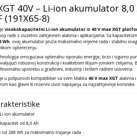
XGT 40V – Li-ion akumulator 8,0
 (191X65-8)
 je
visokokapacitetni Li-ion akumulator iz 40 V max XGT platf
koji rade s izuzetno zahtjevnim alatima i aplikacijama. Sa kapaciteto
8 Wh
, ovaj akumulator pruža maksimalno vrijeme rada i stabilnu snagu
likom opterećenju.
nologija omogućava optimalnu isporuku energije, brzo i sigurno pun
ahvaljujući robusnoj konstrukciji i kvalitetnim litijum-jonskim ćelijama
fesionalnu upotrebu u građevini, industriji i teškim radnim uslovima.
e u potpunosti kompatibilan sa svim Makita
40 V max XGT
alatima i
rom kao glavni ili rezervni izvor napajanja za najzahtjevnije korisnike.
rakteristike
Li-ion akumulator
 kapacitet od 8,0 Ah
a od 288 Wh za maksimalno trajanje rada