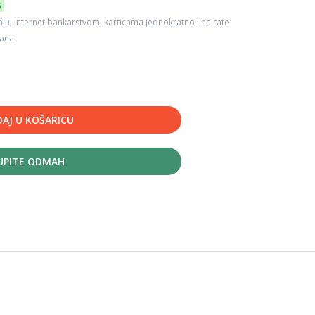
6
ju, Internet bankarstvom, karticama jednokratno i na rate
dana
AJ U KOŠARICU
UPITE ODMAH