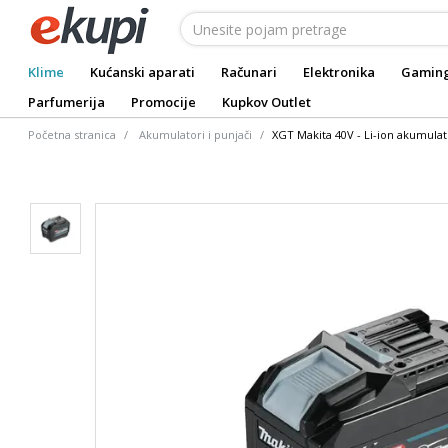
Klime
Kućanski aparati
Računari
Elektronika
Gamin
Parfumerija
Promocije
Kupkov Outlet
Početna stranica
Akumulatori i punjači
XGT Makita 40V - Li-ion akumulat