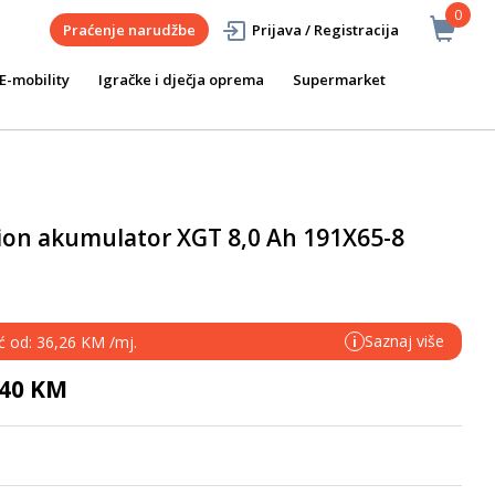
0
Praćenje narudžbe
Prijava / Registracija
E-mobility
Igračke i dječja oprema
Supermarket
-ion akumulator XGT 8,0 Ah 191X65-8
Saznaj više
eć od: 36,26 KM /mj.
i
,40 KM