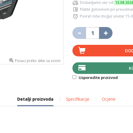
Dostavljamo već od
13.08.202
Platite gotovinom pri preuziman
Povrat robe moguć unutar 15 
DOD
Povuci preko slike za zoom
K
Usporedite proizvod
Detalji proizvoda
Specifikacije
Ocjene