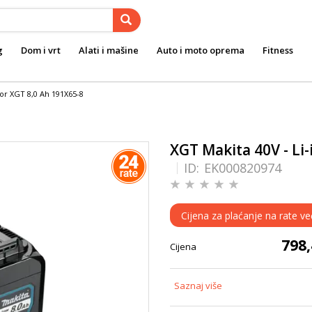
g
Dom i vrt
Alati i mašine
Auto i moto oprema
Fitness
or XGT 8,0 Ah 191X65-8
XGT Makita 40V - Li
ID:
EK000820974
Cijena za plaćanje na rate v
798
Cijena
Saznaj više