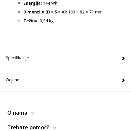
Energija:
144 Wh
Dimenzije (D × Š × V):
133 × 82 × 71 mm
Težina:
0,94 kg
Specifikacije
Ocjene
O nama
Trebate pomoć?