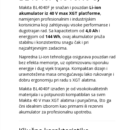
Makita BL4040F je snažan i pouzdan
Li-ion
akumulator iz 40 V max XGT platforme
,
namijenjen profesionalnim i industrijskim
korisnicima koji zahtijevaju visoke performanse i
dugotrajan rad. Sa kapacitetom od
4,0 Ah
i
energijom od
144 Wh
, ovaj akumulator pruža
stabilnu i konzistentnu snagu čak i pri
najzahtjevnijim zadacima.
Napredna Li-ion tehnologija osigurava pouzdan rad
bez efekta memorije, uz optimizovanu isporuku
energije i dug vijek trajanja. Kompaktan dizajn i
uravnotežena masa omogućavaju lako rukovanje i
dobru ergonomiju pri radu s XGT alatima.
Makita BL4040F izrađen je od visokokvalitetnih
materijala i u potpunosti kompatibilan sa svim
Makita 40 V max XGT alatima i punjačima, što ga
čini idealnim izborom kao primarni ili rezervni
akumulator za profesionalnu upotrebu.