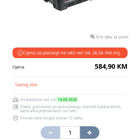
Drži sliku za zoom
Cijena za plaćanje na rate već od: 26,56 KM /mj.
i
584,90 KM
Cijena
Saznaj više
Dostavljamo već od
14.08.2026
Platite gotovinom pri preuzimanju, Internet bankarstvom,
karticama jednokratno i na rate
Povrat robe moguć unutar 15 dana