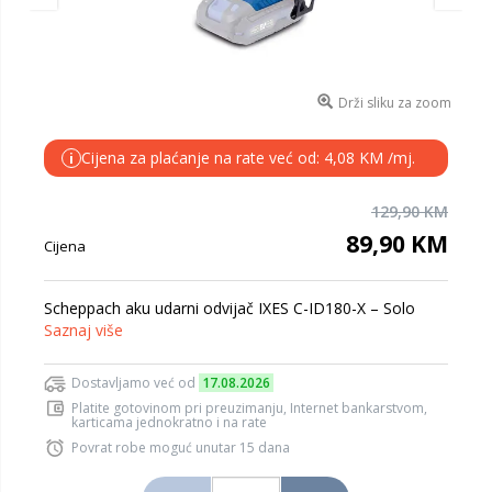
Drži sliku za zoom
Cijena za plaćanje na rate već od: 4,08 KM /mj.
i
129,90 KM
89,90 KM
Cijena
Scheppach aku udarni odvijač IXES C-ID180-X – Solo
Saznaj više
Dostavljamo već od
17.08.2026
Platite gotovinom pri preuzimanju, Internet bankarstvom,
karticama jednokratno i na rate
Povrat robe moguć unutar 15 dana