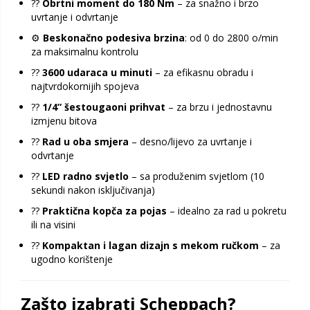
??
Obrtni moment do 180 Nm
– za snažno i brzo
uvrtanje i odvrtanje
⚙️
Beskonačno podesiva brzina
: od 0 do 2800 o/min
za maksimalnu kontrolu
??
3600 udaraca u minuti
– za efikasnu obradu i
najtvrdokornijih spojeva
??
1/4” šestougaoni prihvat
– za brzu i jednostavnu
izmjenu bitova
??
Rad u oba smjera
– desno/lijevo za uvrtanje i
odvrtanje
??
LED radno svjetlo
– sa produženim svjetlom (10
sekundi nakon isključivanja)
??
Praktična kopča za pojas
– idealno za rad u pokretu
ili na visini
??
Kompaktan i lagan dizajn s mekom ručkom
– za
ugodno korištenje
Zašto izabrati Scheppach?