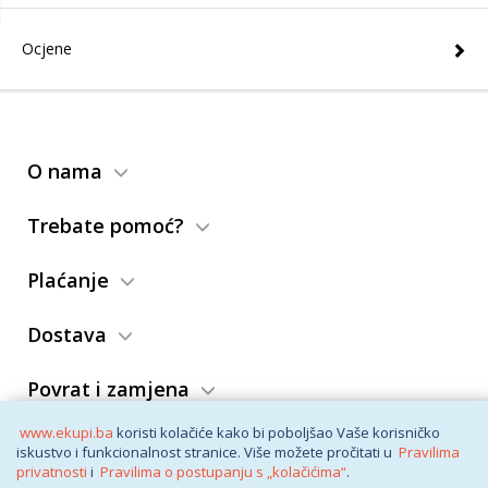
Ocjene
O nama
Trebate pomoć?
Plaćanje
Dostava
Povrat i zamjena
www.ekupi.ba
koristi kolačiće kako bi poboljšao Vaše korisničko
Opći uslovi
iskustvo i funkcionalnost stranice. Više možete pročitati u
Pravilima
privatnosti
i
Pravilima o postupanju s „kolačićima“
.