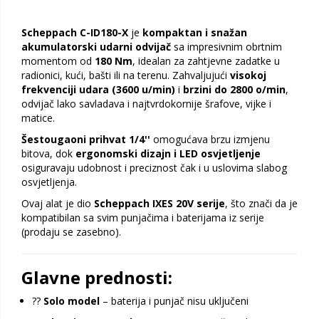
Scheppach C-ID180-X
je
kompaktan i snažan
akumulatorski udarni odvijač
sa impresivnim obrtnim
momentom od
180 Nm
, idealan za zahtjevne zadatke u
radionici, kući, bašti ili na terenu. Zahvaljujući
visokoj
frekvenciji udara (3600 u/min)
i
brzini do 2800 o/min
,
odvijač lako savladava i najtvrdokornije šrafove, vijke i
matice.
Šestougaoni prihvat 1/4''
omogućava brzu izmjenu
bitova, dok
ergonomski dizajn i LED osvjetljenje
osiguravaju udobnost i preciznost čak i u uslovima slabog
osvjetljenja.
Ovaj alat je dio
Scheppach IXES 20V serije
, što znači da je
kompatibilan sa svim punjačima i baterijama iz serije
(prodaju se zasebno).
Glavne prednosti:
??
Solo model
– baterija i punjač nisu uključeni