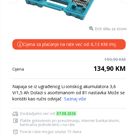
Drži sliku za zoom
Cijena za plaćanje na rate već od: 6,13 KM /mj.
i
159,90 KM
134,90 KM
Cijena
Napaja se iz ugrađenog Li-ionskog akumulatora 3,6
V/1,5 Ah Dolazi s asortimanom od 81 nastavka Može se
koristiti kao ručni odvijač
Saznaj više
Dostavljamo već od
07.08.2026
Platite gotovinom pri preuzimanju, Internet bankarstvom,
karticama jednokratno i na rate
Povrat robe moguć unutar 15 dana