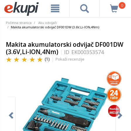
0
Početna stranica
Aku odvijači
Makita akumulatorski odvijač DF001DW (3.6V,Li-ION,4Nm)
Makita akumulatorski odvijač DF001DW
(3.6V,Li-ION,4Nm)
ID
EK000353574
(1)
Pokaži recenzije