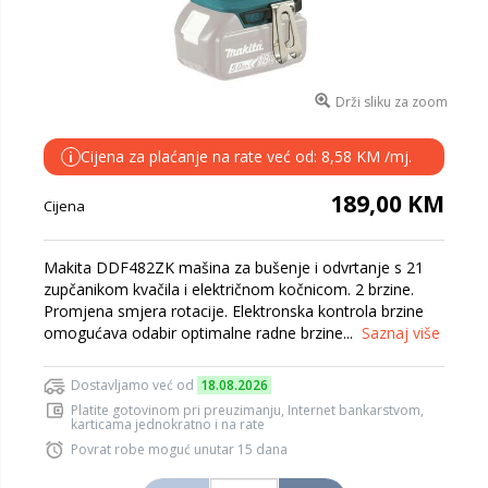
Drži sliku za zoom
Cijena za plaćanje na rate već od: 8,58 KM /mj.
i
189,00 KM
Cijena
Makita DDF482ZK mašina za bušenje i odvrtanje s 21
zupčanikom kvačila i električnom kočnicom. 2 brzine.
Promjena smjera rotacije. Elektronska kontrola brzine
omogućava odabir optimalne radne brzine...
Saznaj više
Dostavljamo već od
18.08.2026
Platite gotovinom pri preuzimanju, Internet bankarstvom,
karticama jednokratno i na rate
Povrat robe moguć unutar 15 dana