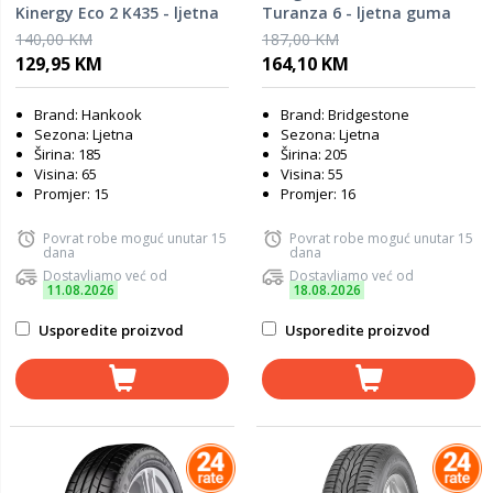
Kinergy Eco 2 K435 - ljetna
Turanza 6 - ljetna guma
guma
140,00 KM
187,00 KM
129,95 KM
164,10 KM
Brand: Hankook
Brand: Bridgestone
Sezona: Ljetna
Sezona: Ljetna
Širina: 185
Širina: 205
Visina: 65
Visina: 55
Promjer: 15
Promjer: 16
Povrat robe moguć unutar 15
Povrat robe moguć unutar 15
dana
dana
Dostavljamo već od
Dostavljamo već od
11.08.2026
18.08.2026
Usporedite proizvod
Usporedite proizvod