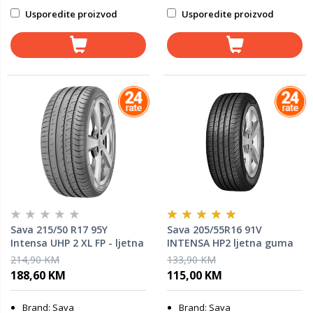
Usporedite proizvod
Usporedite proizvod
Sava 215/50 R17 95Y
Sava 205/55R16 91V
Intensa UHP 2 XL FP - ljetna
INTENSA HP2 ljetna guma
guma
214,90 KM
133,90 KM
188,60 KM
115,00 KM
Brand: Sava
Brand: Sava