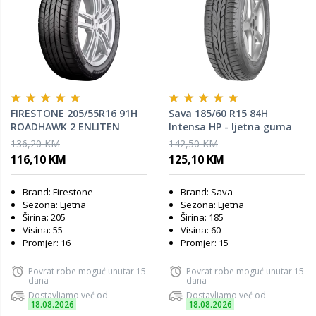
FIRESTONE 205/55R16 91H
Sava 185/60 R15 84H
ROADHAWK 2 ENLITEN
Intensa HP - ljetna guma
ljetna guma
136,20 KM
142,50 KM
116,10 KM
125,10 KM
Brand: Firestone
Brand: Sava
Sezona: Ljetna
Sezona: Ljetna
Širina: 205
Širina: 185
Visina: 55
Visina: 60
Promjer: 16
Promjer: 15
Povrat robe moguć unutar 15
Povrat robe moguć unutar 15
dana
dana
Dostavljamo već od
Dostavljamo već od
18.08.2026
18.08.2026