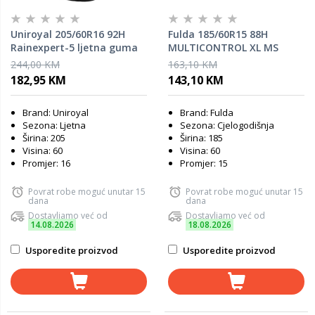
Uniroyal 205/60R16 92H
Fulda 185/60R15 88H
Rainexpert-5 ljetna guma
MULTICONTROL XL MS
cjelogodišnja guma
244,00 KM
163,10 KM
182,95 KM
143,10 KM
Brand: Uniroyal
Brand: Fulda
Sezona: Ljetna
Sezona: Cjelogodišnja
Širina: 205
Širina: 185
Visina: 60
Visina: 60
Promjer: 16
Promjer: 15
Povrat robe moguć unutar 15
Povrat robe moguć unutar 15
dana
dana
Dostavljamo već od
Dostavljamo već od
14.08.2026
18.08.2026
Usporedite proizvod
Usporedite proizvod