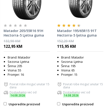
Matador 205/55R16 91H
Matador 195/65R15 91T
Hectorra-5 Ljetna guma
Hectorra-5 ljetna guma
132,90 KM
152,20 KM
122,95 KM
115,95 KM
Brand: Matador
Brand: Matador
Sezona: Ljetna
Sezona: Ljetna
Širina: 205
Širina: 195
Visina: 55
Visina: 65
Promjer: 16
Promjer: 15
Povrat robe moguć unutar 15
Povrat robe moguć unutar 15
dana
dana
Dostavljamo već od
Dostavljamo već od
14.08.2026
14.08.2026
Usporedite proizvod
Usporedite proizvod