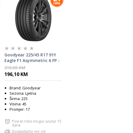
Goodyear 225/45 R17 91Y
Eagle F1 Asymmetric 6 FP -
ljetna guma
210,00 KM
196,10 KM
Brand: Goodyear
Sezona: Ljetna
Širina: 225
Visina: 45
Promjer: 17
Povrat robe moguć unutar 15
dana
Dostavljamo već od