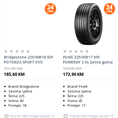
Bridgestone 225/40R18 92Y
Pirelli 225/45R17 94Y
POTENZA SPORT EVO
POWERGY 2 XL ljetna guma
ENLITEN ljetna guma
211,50 KM
197,00 KM
185,60 KM
172,90 KM
Brand: Bridgestone
Brand: Pirelli
Sezona: Ljetna
Sezona: Ljetna
Širina: 225
Širina: 225
Visina: 40
Visina: 45
Promjer: 18
Promjer: 17
Povrat robe moguć unutar 15
Povrat robe moguć unutar 15