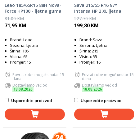
Leao 185/65R15 88H Nova-
Sava 215/55 R16 97Y
Force HP100 - ljetna guma
Intensa HP 2 XL ljetna
guma
81,00 KM
227,70 KM
71,95 KM
199,80 KM
Brand: Leao
Brand: Sava
Sezona: Ljetna
Sezona: Ljetna
Širina: 185
Širina: 215
Visina: 65
Visina: 55
Promjer: 15
Promjer: 16
Povrat robe moguć unutar 15
Povrat robe moguć unutar 15
dana
dana
Dostavljamo već od
Dostavljamo već od
18.08.2026
18.08.2026
Usporedite proizvod
Usporedite proizvod