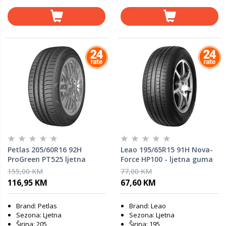
Petlas 205/60R16 92H
Leao 195/65R15 91H Nova-
ProGreen PT525 ljetna
Force HP100 - ljetna guma
guma
155,00 KM
77,00 KM
116,95 KM
67,60 KM
Brand: Petlas
Brand: Leao
Sezona: Ljetna
Sezona: Ljetna
Širina: 205
Širina: 195