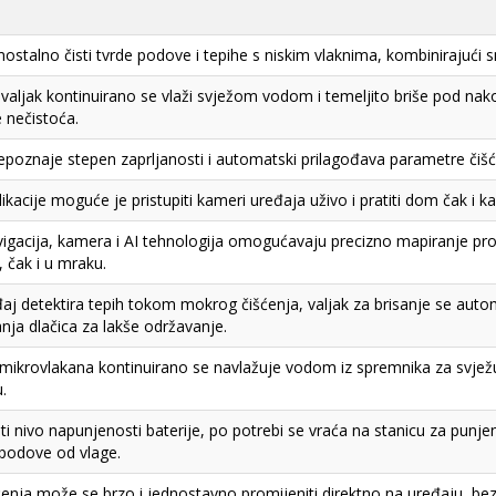
ostalno čisti tvrde podove i tepihe s niskim vlaknima, kombinirajući 
i valjak kontinuirano se vlaži svježom vodom i temeljito briše pod nak
e nečistoća.
epoznaje stepen zaprljanosti i automatski prilagođava parametre čišćen
kacije moguće je pristupiti kameri uređaja uživo i pratiti dom čak i k
igacija, kamera i AI tehnologija omogućavaju precizno mapiranje pr
, čak i u mraku.
aj detektira tepih tokom mokrog čišćenja, valjak za brisanje se autom
anja dlačica za lakše održavanje.
 mikrovlakana kontinuirano se navlažuje vodom iz spremnika za svjež
.
i nivo napunjenosti baterije, po potrebi se vraća na stanicu za punjenj
e podove od vlage.
ćenja može se brzo i jednostavno promijeniti direktno na uređaju, bez