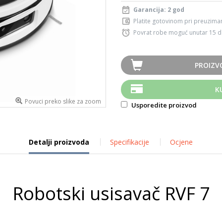
Garancija: 2 god
Platite gotovinom pri preuziman
Povrat robe moguć unutar 15 
PROIZV
K
Povuci preko slike za zoom
Usporedite proizvod
Detalji proizvoda
Specifikacije
Ocjene
Robotski usisavač RVF 7