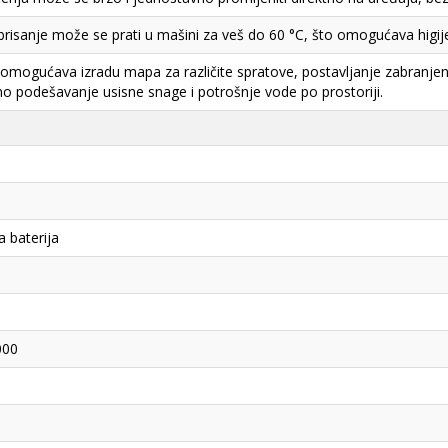
 brisanje može se prati u mašini za veš do 60 °C, što omogućava higi
a omogućava izradu mapa za različite spratove, postavljanje zabranjen
lno podešavanje usisne snage i potrošnje vode po prostoriji.
ka baterija
000