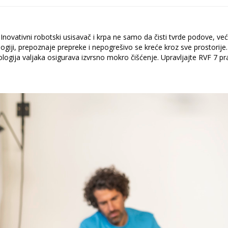
Inovativni robotski usisavač i krpa ne samo da čisti tvrde podove, ve
ologiji, prepoznaje prepreke i nepogrešivo se kreće kroz sve prostor
ologija valjaka osigurava izvrsno mokro čišćenje. Upravljajte RVF 7 pr