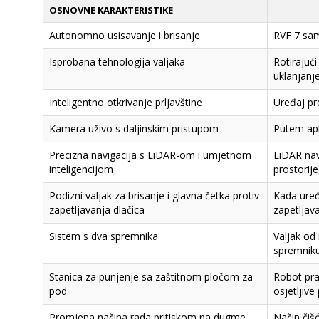
OSNOVNE KARAKTERISTIKE
Autonomno usisavanje i brisanje
RVF 7 sam
Isprobana tehnologija valjaka
Rotirajuć
uklanjanj
Inteligentno otkrivanje prljavštine
Uređaj pr
Kamera uživo s daljinskim pristupom
Putem apli
Precizna navigacija s LiDAR-om i umjetnom
LiDAR nav
inteligencijom
prostorije
Podizni valjak za brisanje i glavna četka protiv
Kada uređ
zapetljavanja dlačica
zapetljav
Sistem s dva spremnika
Valjak od
spremniku
Stanica za punjenje sa zaštitnom pločom za
Robot prat
pod
osjetljiv
Promjena načina rada pritiskom na dugme
Način čiš