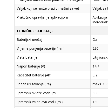
Valjak koji se može prati u mašini za veš
Valjak za
Praktično upravljanje aplikacijom
Aplikacij
individua
TEHNIČKE SPECIFIKACIJE
Baterijski uređaj
Da
Vrijeme punjenja baterije (min)
230
Vrsta baterije
Litij-ions
Napon baterije (V)
14,4
Kapacitet baterije (Ah)
5,2
Snaga usisavanja (Pa)
maks. 13
Spremnik svježe vode (ml)
300
Spremnik za prljavu vodu (ml)
130