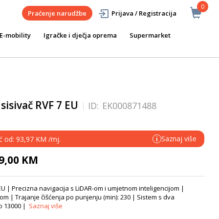
0
Praćenje narudžbe
Prijava / Registracija
E-mobility
Igračke i dječja oprema
Supermarket
isivač RVF 7 EU
ID:
EK000871488
Saznaj više
eć od: 93,97 KM /mj.
i
69,00 KM
U | Precizna navigacija s LiDAR-om i umjetnom inteligencijom |
om | Trajanje čišćenja po punjenju (min): 230 | Sistem s dva
do 13000 |
Saznaj više