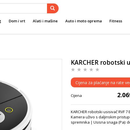
g
Dom i vrt
Alati i mašine
Auto i moto oprema
Fitness
KARCHER robotski us
Cijena za plaćanje na rate v
2.0
Cijena
KARCHER robotski usisivač RVF 7 E
Kamera uživo s daljinskim pristup
spremnika | Usisna snaga (Pa): 