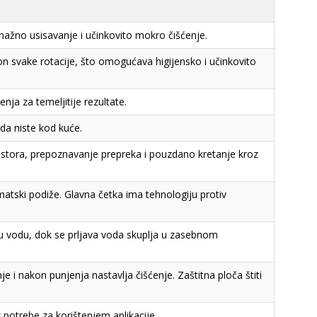
snažno usisavanje i učinkovito mokro čišćenje.
on svake rotacije, što omogućava higijensko i učinkovito
ja za temeljitije rezultate.
ada niste kod kuće.
ostora, prepoznavanje prepreka i pouzdano kretanje kroz
atski podiže. Glavna četka ima tehnologiju protiv
u vodu, dok se prljava voda skuplja u zasebnom
e i nakon punjenja nastavlja čišćenje. Zaštitna ploča štiti
 potrebe za korištenjem aplikacije.