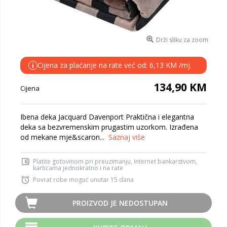
Drži sliku za zoom
Cijena za plaćanje na rate već od: 6,13 KM /mj.
i
134,90 KM
Cijena
Ibena deka Jacquard Davenport Praktična i elegantna
deka sa bezvremenskim prugastim uzorkom. Izrađena
od mekane mje&scaron...
Saznaj više
Platite gotovinom pri preuzimanju, Internet bankarstvom,
karticama jednokratno i na rate
Povrat robe moguć unutar 15 dana
PROIZVOD JE NEDOSTUPAN