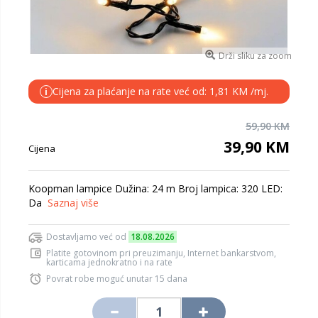
Drži sliku za zoom
Cijena za plaćanje na rate već od: 1,81 KM /mj.
i
59,90 KM
39,90 KM
Cijena
Koopman lampice Dužina: 24 m Broj lampica: 320 LED:
Da
Saznaj više
Dostavljamo već od
18.08.2026
Platite gotovinom pri preuzimanju, Internet bankarstvom,
karticama jednokratno i na rate
Povrat robe moguć unutar 15 dana