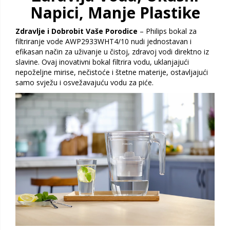
Napici, Manje Plastike
Zdravlje i Dobrobit Vaše Porodice
– Philips bokal za
filtriranje vode AWP2933WHT4/10 nudi jednostavan i
efikasan način za uživanje u čistoj, zdravoj vodi direktno iz
slavine. Ovaj inovativni bokal filtrira vodu, uklanjajući
nepoželjne mirise, nečistoće i štetne materije, ostavljajući
samo svježu i osvežavajuću vodu za piće.