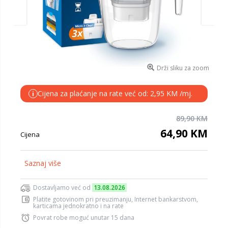
Drži sliku za zoom
Cijena za plaćanje na rate već od: 2,95 KM /mj.
i
89,90 KM
64,90 KM
Cijena
Saznaj više
Dostavljamo već od
13.08.2026
Platite gotovinom pri preuzimanju, Internet bankarstvom,
karticama jednokratno i na rate
Povrat robe moguć unutar 15 dana