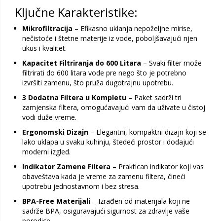
Ključne Karakteristike:
Mikrofiltracija
– Efikasno uklanja nepoželjne mirise,
nečistoće i štetne materije iz vode, poboljšavajući njen
ukus i kvalitet.
Kapacitet Filtriranja do 600 Litara
– Svaki filter može
filtrirati do 600 litara vode pre nego što je potrebno
izvršiti zamenu, što pruža dugotrajnu upotrebu.
3 Dodatna Filtera u Kompletu
– Paket sadrži tri
zamjenska filtera, omogućavajući vam da uživate u čistoj
vodi duže vreme.
Ergonomski Dizajn
– Elegantni, kompaktni dizajn koji se
lako uklapa u svaku kuhinju, štedeći prostor i dodajući
moderni izgled.
Indikator Zamene Filtera
– Praktican indikator koji vas
obaveštava kada je vreme za zamenu filtera, čineći
upotrebu jednostavnom i bez stresa.
BPA-Free Materijali
– Izrađen od materijala koji ne
sadrže BPA, osiguravajući sigurnost za zdravlje vaše
porodice.