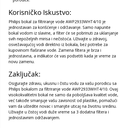
Korisničko Iskustvo:
Philips bokal za filtriranje vode AWP2933WHT4/10 je
jednostavan za korišćenje i održavanje. Samo napunite
bokal vodom iz slavine, a filter će se pobrinuti za uklanjanje
svih nepoželjnih mirisa i nečistoća. Uživajte u zdravoj,
osvežavajućoj vodi direktno iz bokala, bez potrebe za
kupovinom flaširane vode. Zamena filtera je brza i
jednostavna, a indikator će vas podsetiti kada je vreme za
novu zamenu.
Zaključak:
Osigurajte zdravu, ukusnu i čistu vodu za vašu porodicu sa
Philips bokalom za filtriranje vode AWP2933WHT4/10. Ovaj
visokokvalitetni bokal ne samo da poboljšava kvalitet vode,
već takođe smanjuje vašu zavisnost od plastike, pomažući
vam da uštedite novac i smanjite uticaj na životnu sredinu.
Uživajte u čistoj vodi duže vreme sa 3 dodatna filtera i
jednostavnim održavanjem.