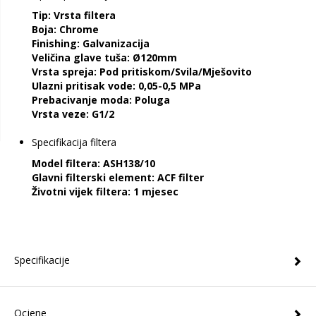
Tip:
Vrsta filtera
Boja:
Chrome
Finishing:
Galvanizacija
Veličina glave tuša:
Ø120mm
Vrsta spreja:
Pod pritiskom/Svila/Mješovito
Ulazni pritisak vode:
0,05-0,5 MPa
Prebacivanje moda:
Poluga
Vrsta veze:
G1/2
Specifikacija filtera
Model filtera:
ASH138/10
Glavni filterski element:
ACF filter
Životni vijek filtera:
1 mjesec
Specifikacije
Ocjene