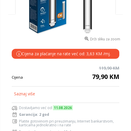
Drži sliku za zoom
Cijena za plaćanje na rate već od: 3,63 KM /mj.
i
119,90 KM
79,90 KM
Cijena
Saznaj više
Dostavljamo već od
11.08.2026
Garancija: 2 god
Platite gotovinom pri preuzimanju, Internet bankarstvom,
karticama jednokratno i na rate