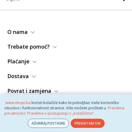
O nama
Trebate pomoć?
Plaćanje
Dostava
Povrat i zamjena
www.ekupi.ba
koristi kolačiće kako bi poboljšao Vaše korisničko
Opći uslovi
iskustvo i funkcionalnost stranice. Više možete pročitati u
Pravilima
privatnosti
i
Pravilima o postupanju s „kolačićima“
.
AŽURIRAJ POSTAVKE
PRIHVATAM SVE
© eKupi
2026. Vaša internet trgovina