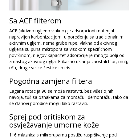
Sa ACF filterom
ACF (aktivno ugljeno vlakno) je adsorpcioni materijal
napravljen karbonizacijom, u poređenju sa tradicionalnim
aktivnim ugljem, nema grube rupe, vlakna od aktivnog
ugljena su puna mikropora sa visokom specifičnom
površinom, njegov kapacitet adsorpcije je mnogo bolji od
zrnastog aktivnog uglja. Efikasno uklanja zaostali hlor, mulj,
rđu, druge velike čestice i miris.
Pogodna zamjena filtera
Lagana rotacija 90 se može rastaviti, bez višeslojnih
navoja, tuš sa oznakama za montažu i demontažu, tako da
se članovi porodice mogu lako rastaviti.
Sprej pod pritiskom za
osvježavanje umorne kože
116 mlaznica s mikrorupama postižu raspršivanje pod