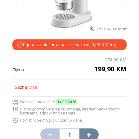
Drži sliku za zoom
Cijena za plaćanje na rate već od: 9,08 KM /mj.
i
274,90 KM
199,90 KM
Cijena
Saznaj više
Dostavljamo već od
14.08.2026
Platite gotovinom pri preuzimanju, Internet bankarstvom,
karticama jednokratno i na rate
Povrat robe moguć unutar 15 dana